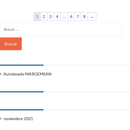
1
2
3
4
…
6
7
8
→
Entradas recientes
Autolavado MARGEMSAN
Comentarios recientes
Archivos
noviembre 2021
Categorías