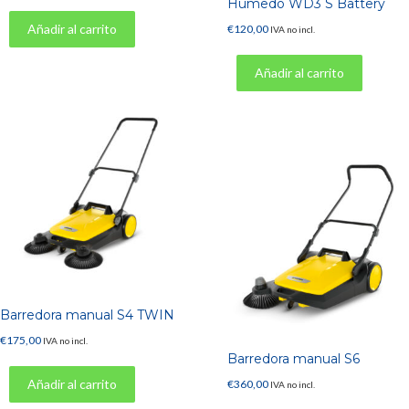
Húmedo WD3 S Battery
Añadir al carrito
€
120,00
IVA no incl.
Añadir al carrito
Barredora manual S4 TWIN
€
175,00
IVA no incl.
Barredora manual S6
Añadir al carrito
€
360,00
IVA no incl.