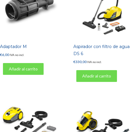
Adaptador M
Aspirador con filtro de agua
DS 6
€
6,00
IVA no incl.
€
330,00
IVA no incl.
Añadir al carrito
Añadir al carrito