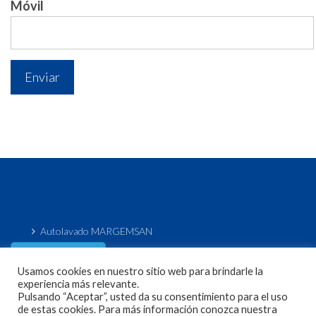
Móvil
Aviso legal
Política de devoluciones
Política de cookies
Política de privacidad
Autolavado MARGEMSAN
Acceso / Registro
de usuario
Usamos cookies en nuestro sitio web para brindarle la
experiencia más relevante.
Pulsando “Aceptar”, usted da su consentimiento para el uso
de estas cookies. Para más información conozca nuestra