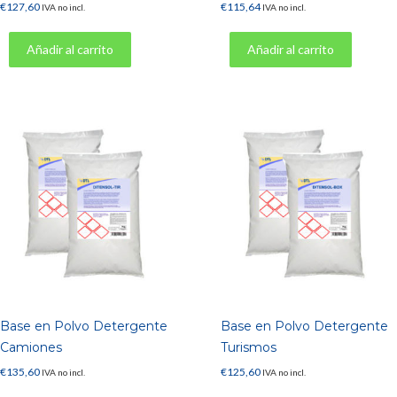
€
127,60
€
115,64
IVA no incl.
IVA no incl.
Añadir al carrito
Añadir al carrito
Base en Polvo Detergente
Base en Polvo Detergente
Camiones
Turismos
€
135,60
€
125,60
IVA no incl.
IVA no incl.