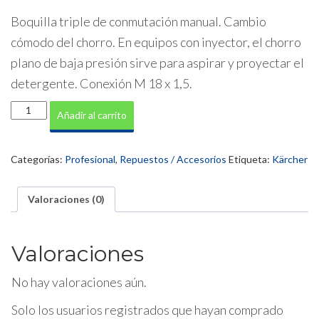
Boquilla triple de conmutación manual. Cambio
cómodo del chorro. En equipos con inyector, el chorro
plano de baja presión sirve para aspirar y proyectar el
detergente. Conexión M 18 x 1,5.
Boquilla
Añadir al carrito
triple
040
EASY
Categorías:
Profesional
,
Repuestos / Accesorios
Etiqueta:
Kärcher
cantidad
Valoraciones (0)
Valoraciones
No hay valoraciones aún.
Solo los usuarios registrados que hayan comprado