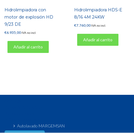
Hidrolimpiadora con
Hidrolimpiadora HDS-E
motor de explosión HD
8/16 4M 24KW
9/23 DE
€
7.760,00
IVA no incl.
€
6.935,00
IVA no incl.
Añadir al carrito
Añadir al carrito
Aviso legal
Política de devoluciones
Política de cookies
Política de privacidad
Autolavado MARGEMSAN