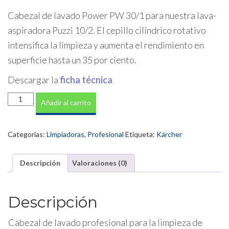
Cabezal de lavado Power PW 30/1 para nuestra lava-
aspiradora
Puzzi
10/2. El cepillo cilíndrico rotativo
intensifica la limpieza y aumenta el rendimiento en
superficie hasta un 35 por ciento.
Descargar la
ficha técnica
Cabezal
Añadir al carrito
de
lavado
PW
Categorías:
Limpiadoras
,
Profesional
Etiqueta:
Kärcher
30/1
cantidad
Descripción
Valoraciones (0)
Descripción
Cabezal de lavado profesional para la limpieza de