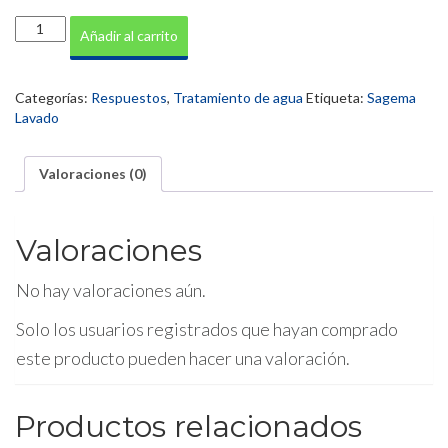
Cartucho
Añadir al carrito
bobinado
10"
1
Categorías:
Respuestos
,
Tratamiento de agua
Etiqueta:
Sagema
micra
Lavado
cantidad
Valoraciones (0)
Valoraciones
No hay valoraciones aún.
Solo los usuarios registrados que hayan comprado
este producto pueden hacer una valoración.
Productos relacionados