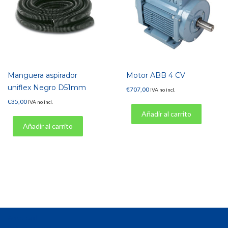
Manguera aspirador
Motor ABB 4 CV
uniflex Negro D51mm
€
707,00
IVA no incl.
€
35,00
IVA no incl.
Añadir al carrito
Añadir al carrito
Aviso legal