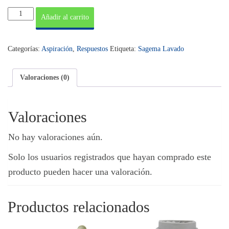
Cepillo
Añadir al carrito
aspirador
diámetro
38
Categorías:
Aspiración
,
Respuestos
Etiqueta:
Sagema Lavado
mm
cantidad
Valoraciones (0)
Valoraciones
No hay valoraciones aún.
Solo los usuarios registrados que hayan comprado este
producto pueden hacer una valoración.
Productos relacionados