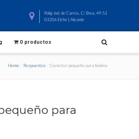
825
Polig. Ind. de Carrús, C/ Brea, 49-51
ado.com
03206 Elche | Alicante
g
0 productos
Home
Respuestos
Conector pequeño para bobina
pequeño para