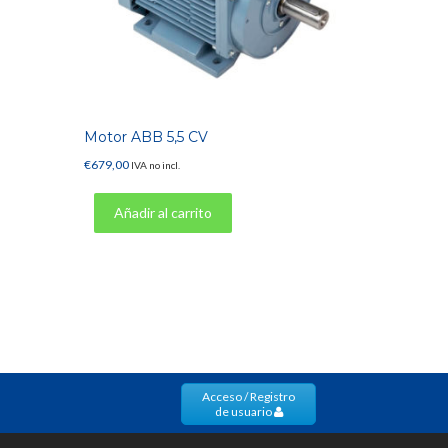
Motor ABB 5,5 CV
€
679,00
IVA no incl.
Añadir al carrito
Acceso / Registro
de usuario