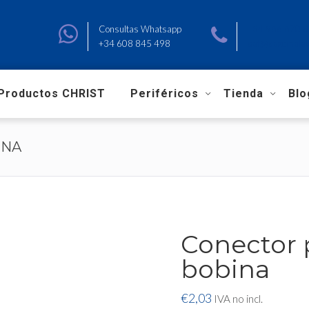
Consultas Whatsapp
+34 966 670 
+34 608 845 498
sat@sagemalav
Productos CHRIST
Periféricos
Tienda
Blo
INA
Conector 
bobina
€
2,03
IVA no incl.