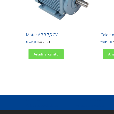
Motor ABB 7,5 CV
Colect
€
898,00
€
531,00
IVA no incl.
I
Añadir al carrito
Añad
Aviso legal
Política de cookies
Política de devoluciones
Política de privacidad