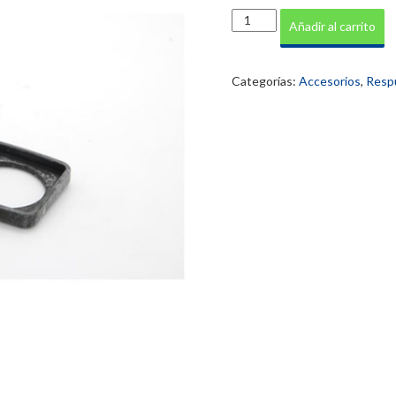
Conector
Añadir al carrito
pequeño
para
bobina
Categorías:
Accesorios
,
Resp
cantidad