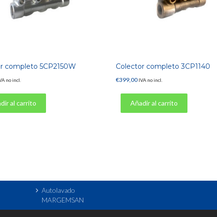
or completo 5CP2150W
Colector completo 3CP1140
€
399,00
VA no incl.
IVA no incl.
ir al carrito
Añadir al carrito
Autolavado
MARGEMSAN