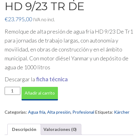
HD 9/23 TR DE
€
23.795,00
IVA no incl.
Remolque de alta presión de agua fría HD 9/23 De Tr1
para jornadas de trabajo largas, con autonomía y
movilidad, en obras de construcción y en el ámbito
municipal. Con motor diésel Yanmar y un depósito de
agua de 1000 litros
Descargar la
ficha técnica
Hidrolimpiadora
Añadir al carrito
con
motor
de
Categorías:
Agua fría
,
Alta presión
,
Profesional
Etiqueta:
Kärcher
explosión
HD
9/23
Descripción
Valoraciones (0)
TR