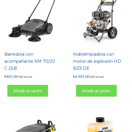
Barredora con
Hidrolimpiadora con
acompañante KM 70/20
motor de explosión HD
C 2SB
9/23 DE
€
855,00
€
6.935,00
IVA no incl.
IVA no incl.
Añadir al carrito
Añadir al carrito