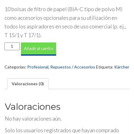
10 bolsas de filtro de papel (BIA-C tipo de polvo M)
como accesorios opcionales para su utilización en
todos los aspiradores en seco de uso comercial (p. ej.,
T 15/1 y T 17/1).
KIT
Añadir al carrito
bolsas
de
filtro
Categorías:
Profesional
,
Repuestos / Accesorios
Etiqueta:
Kärcher
de
fieltro
T15/1,
Valoraciones (0)
T17/1
cantidad
Valoraciones
No hay valoraciones aún.
Solo los usuarios registrados que hayan comprado