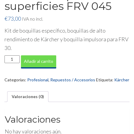
superficies FRV 045
€
73,00
IVA no incl.
Kit de boquillas específico, boquillas de alto
rendimiento de Kärcher y boquilla impulsora para FRV
30.
KIT
Añadir al carrito
Boquillas
para
cabezal
Categorías:
Profesional
,
Repuestos / Accesorios
Etiqueta:
Kärcher
limpiador
de
superficies
Valoraciones (0)
FRV
045
cantidad
Valoraciones
No hay valoraciones aún.