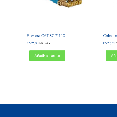
Bomba CAT 3CP1140
Colecto
€
662,00
€
599,71
IVA no incl.
I
Añadir al carrito
Añad
Aviso legal
Política de cookies
Política de devoluciones
Política de privacidad