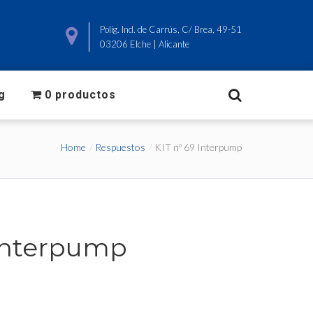
825
Polig. Ind. de Carrús, C/ Brea, 49-51
ado.com
03206 Elche | Alicante
g
0 productos
Home
Respuestos
KIT nº 69 Interpump
 Interpump