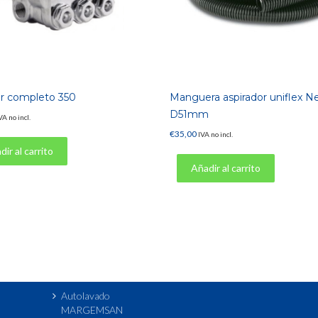
r completo 350
Manguera aspirador uniflex N
D51mm
VA no incl.
€
35,00
IVA no incl.
ir al carrito
Añadir al carrito
Autolavado
MARGEMSAN