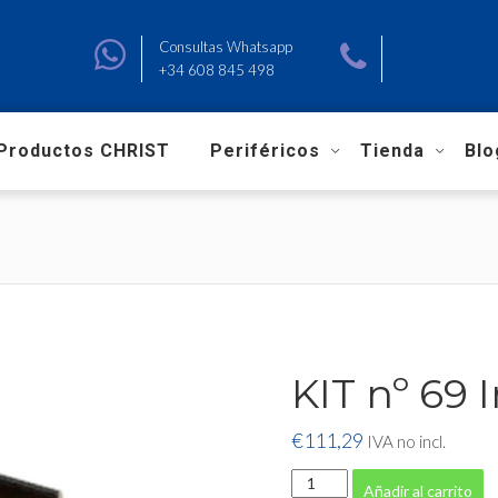
Consultas Whatsapp
+34 966 670 
+34 608 845 498
sat@sagemalav
Productos CHRIST
Periféricos
Tienda
Blo
KIT nº 69
€
111,29
IVA no incl.
KIT
Añadir al carrito