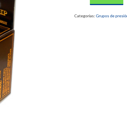
nº
69
Interpump
Categorías:
Grupos de presió
cantidad