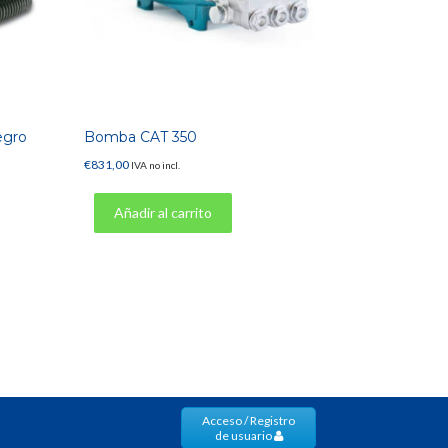
egro
Bomba CAT 350
€
831,00
IVA no incl.
Añadir al carrito
Acceso / Registro
de usuario