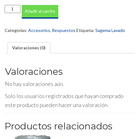
Lanza
Añadir al carrito
1200
mm
con
Categorías:
Accesorios
,
Respuestos
Etiqueta:
Sagema Lavado
curva
cantidad
Valoraciones (0)
Valoraciones
No hay valoraciones aún.
Solo los usuarios registrados que hayan comprado
este producto pueden hacer una valoración.
Productos relacionados