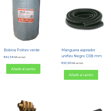
Bobina Politex verde
Manguera aspirador
uniflex Negro D38 mm
€
61,54
IVA no incl.
€
32,30
IVA no incl.
Añadir al carrito
Añadir al carrito