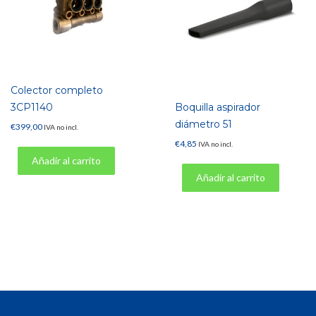
Colector completo
3CP1140
Boquilla aspirador
diámetro 51
€
399,00
IVA no incl.
€
4,85
IVA no incl.
Añadir al carrito
Añadir al carrito
Aviso legal