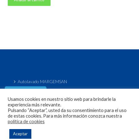
Aviso legal
Política de devoluciones
Política de cookies
Política de privacidad
Autolavado MARGEMSAN
Acceso / Registro
de usuario
Usamos cookies en nuestro sitio web para brindarle la
experiencia más relevante.
Pulsando “Aceptar”, usted da su consentimiento para el uso
de estas cookies. Para más información conozca nuestra
política de cookies
Copyright 2020 Sagema Lavado. Todos los derechos
Aceptar
reservados.