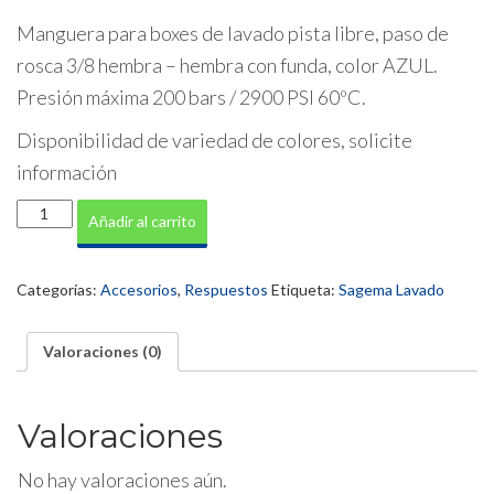
Manguera para boxes de lavado pista libre, paso de
rosca 3/8 hembra – hembra con funda, color AZUL.
Presión máxima 200 bars / 2900 PSI 60ºC.
Disponibilidad de variedad de colores, solicite
información
Manguera
Añadir al carrito
Box
6
metros
Categorías:
Accesorios
,
Respuestos
Etiqueta:
Sagema Lavado
cantidad
Valoraciones (0)
Valoraciones
No hay valoraciones aún.