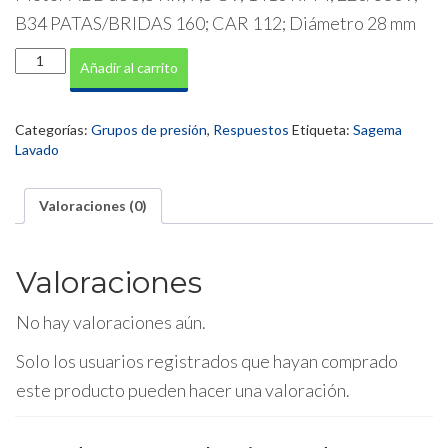
B34 PATAS/BRIDAS 160; CAR 112; Diámetro 28 mm
Motor
Añadir al carrito
ABB
7,5
CV
Categorías:
Grupos de presión
,
Respuestos
Etiqueta:
Sagema
cantidad
Lavado
Valoraciones (0)
Valoraciones
No hay valoraciones aún.
Solo los usuarios registrados que hayan comprado
este producto pueden hacer una valoración.