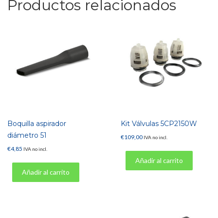
Productos relacionados
Boquilla aspirador
Kit Válvulas 5CP2150W
diámetro 51
€
109,00
IVA no incl.
€
4,85
IVA no incl.
Añadir al carrito
Añadir al carrito