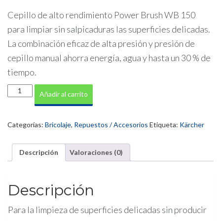
Cepillo de alto rendimiento Power Brush WB 150
para limpiar sin salpicaduras las superficies delicadas.
La combinación eficaz de alta presión y presión de
cepillo manual ahorra energía, agua y hasta un 30 % de
tiempo.
Cepillo
Añadir al carrito
de
alto
rendimiento
Categorías:
Bricolaje
,
Repuestos / Accesorios
Etiqueta:
Kärcher
WB
150
cantidad
Descripción
Valoraciones (0)
Descripción
Para la limpieza de superficies delicadas sin producir