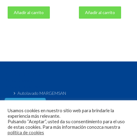
Añadir al carrito
Añadir al carrito
Aviso legal
Política de devoluciones
Política de cookies
Política de privacidad
Autolavado MARGEMSAN
Acceso / Registro
de usuario
Usamos cookies en nuestro sitio web para brindarle la
experiencia más relevante.
Pulsando “Aceptar”, usted da su consentimiento para el uso
de estas cookies. Para más información conozca nuestra
política de cookies