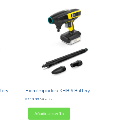
tery
Hidrolimpiadora KHB 6 Battery
€
150,00
IVA no incl.
Añadir al carrito