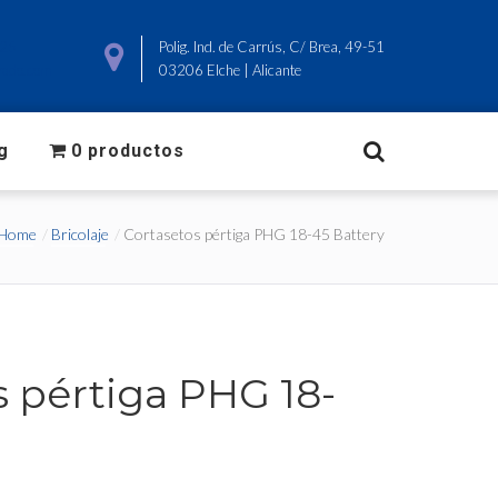
825
Polig. Ind. de Carrús, C/ Brea, 49-51
ado.com
03206 Elche | Alicante
g
0 productos
Home
Bricolaje
Cortasetos pértiga PHG 18-45 Battery
s pértiga PHG 18-
y