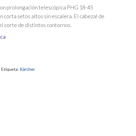
 con prolongación telescópica PHG 18-45
 corta setos altos sin escalera. El cabezal de
l corte de distintos contornos.
ica
e
Etiqueta:
Kärcher