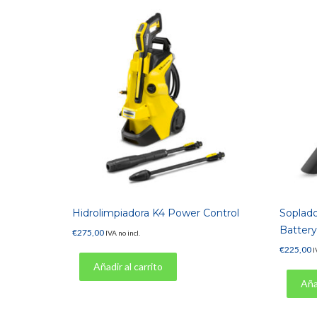
Hidrolimpiadora K4 Power Control
Soplado
Battery
€
275,00
IVA no incl.
€
225,00
I
Añadir al carrito
Añad