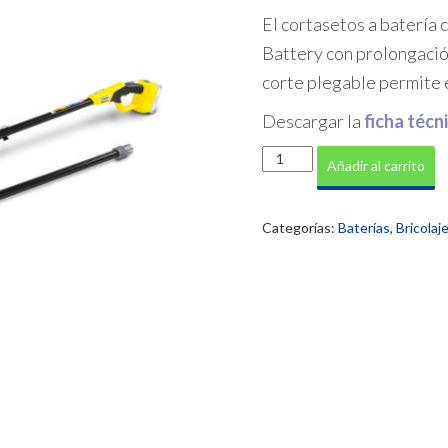
El cortasetos a batería
Battery con prolongación
corte plegable permite e
Descargar la
ficha técn
Cortasetos
Añadir al carrito
pértiga
PHG
18-
Categorías:
Baterías
,
Bricolaj
45
Battery
cantidad