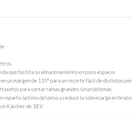
le
metros
ida que facilita su almacenamiento en poco espacio
en un margen de 115° para un recorte fácil de distintos per
cortasetos para cortar ramas grandes sin problemas
un reparto óptimo del peso y reduce la sobrecarga en braz
Ion Kärcher de 18 V
s