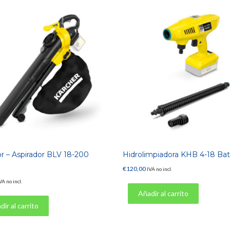
r – Aspirador BLV 18-200
Hidrolimpiadora KHB 4-18 Bat
€
120,00
IVA no incl.
VA no incl.
Añadir al carrito
ir al carrito