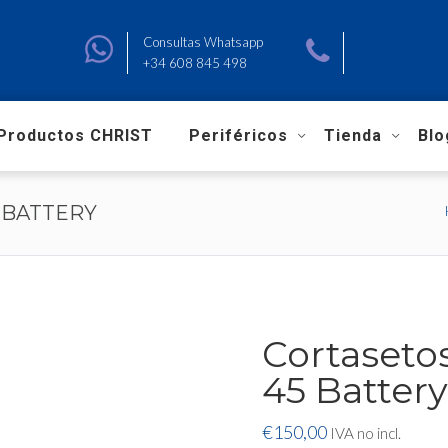
Consultas Whatsapp
+34 966 670 
+34 608 845 498
sat@sagemalav
Productos CHRIST
Periféricos
Tienda
Blo
 BATTERY
Cortaseto
45 Batter
€
150,00
IVA no incl.