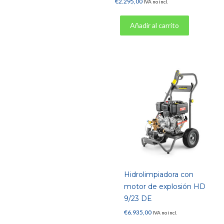
€
2.295,00
IVA no incl.
Añadir al carrito
Hidrolimpiadora con
motor de explosión HD
9/23 DE
€
6.935,00
IVA no incl.