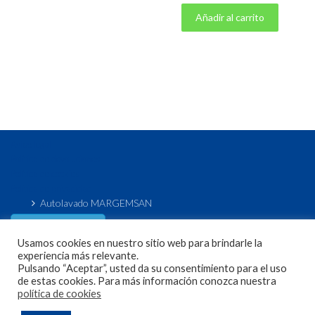
Añadir al carrito
Aviso legal
Política de devoluciones
Política de cookies
Política de privacidad
Autolavado MARGEMSAN
Acceso / Registro
de usuario
Usamos cookies en nuestro sitio web para brindarle la
experiencia más relevante.
Pulsando “Aceptar”, usted da su consentimiento para el uso
de estas cookies. Para más información conozca nuestra
política de cookies
Copyright 2020 Sagema Lavado. Todos los derechos