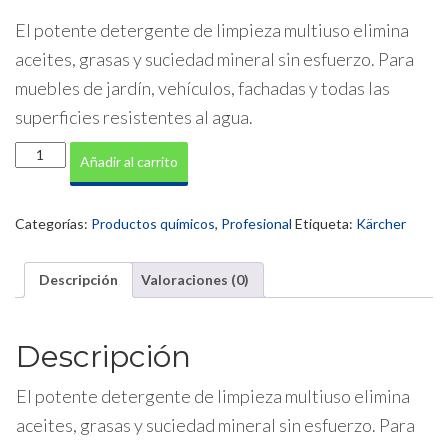
El potente detergente de limpieza multiuso elimina
aceites, grasas y suciedad mineral sin esfuerzo. Para
muebles de jardín, vehículos, fachadas y todas las
superficies resistentes al agua.
Detergente
Añadir al carrito
universal
RM
555
Categorías:
Productos químicos
,
Profesional
Etiqueta:
Kärcher
5
litros
cantidad
Descripción
Valoraciones (0)
Descripción
El potente detergente de limpieza multiuso elimina
aceites, grasas y suciedad mineral sin esfuerzo. Para