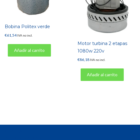
Bobina Politex verde
€
61,54
IVA no incl.
Motor turbina 2 etapas
Añadir al carrito
1080w 220v
€
86,18
IVA no incl.
Añadir al carrito
Aviso legal
Política de devoluciones