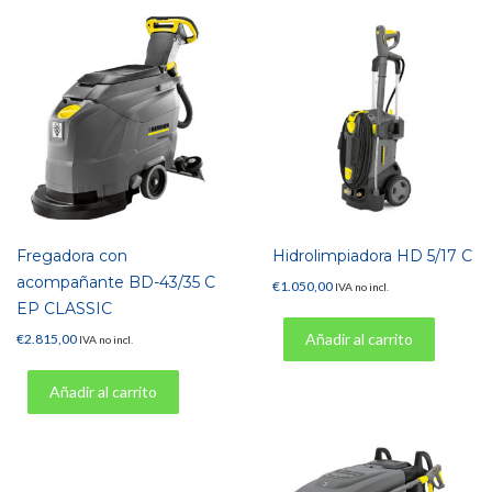
Fregadora con
Hidrolimpiadora HD 5/17 C
acompañante BD-43/35 C
€
1.050,00
IVA no incl.
EP CLASSIC
Añadir al carrito
€
2.815,00
IVA no incl.
Añadir al carrito