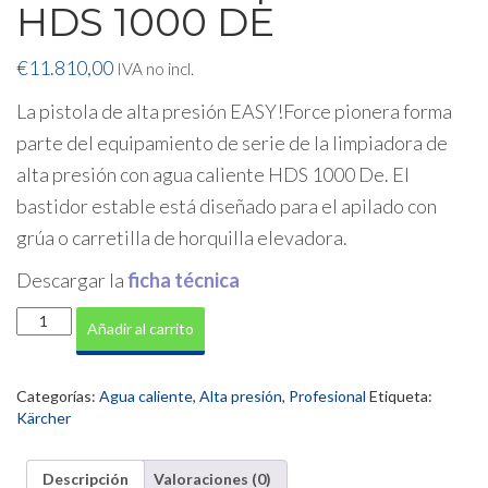
HDS 1000 DE
€
11.810,00
IVA no incl.
La pistola de alta presión
EASY!Force
pionera forma
parte del equipamiento de serie de la limpiadora de
alta presión con agua caliente HDS 1000 De. El
bastidor estable está diseñado para el apilado con
grúa o carretilla de horquilla elevadora.
Descargar la
ficha técnica
Hidrolimpiadora
Añadir al carrito
con
motor
de
Categorías:
Agua caliente
,
Alta presión
,
Profesional
Etiqueta:
explosión
Kärcher
HDS
1000
DE
Descripción
Valoraciones (0)