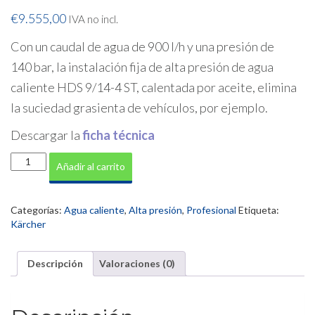
€
9.555,00
IVA no incl.
Con un caudal de agua de 900 l/h y una presión de
140 bar, la instalación fija de alta presión de agua
caliente HDS 9/14-4 ST, calentada por aceite, elimina
la suciedad grasienta de vehículos, por ejemplo.
Descargar la
ficha técnica
Hidrolimpiadora
Añadir al carrito
Estacionaria
HDS
9/14
Categorías:
Agua caliente
,
Alta presión
,
Profesional
Etiqueta:
4ST
Kärcher
cantidad
Descripción
Valoraciones (0)