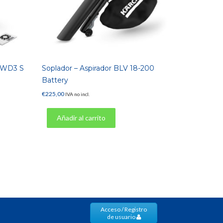
 WD3 S
Soplador – Aspirador BLV 18-200
Battery
€
225,00
IVA no incl.
Añadir al carrito
Acceso / Registro
de usuario