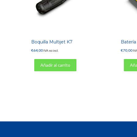
Boquilla Multijet K7
Batería 
€
64,00
€
70,00
IVA no incl.
IVA
Añadir al carrito
Añad
Aviso legal
Política de cookies
Política de devoluciones
Política de privacidad