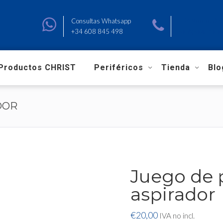
Consultas Whatsapp
+34 966 670 
+34 608 845 498
sat@sagemalav
Productos CHRIST
Periféricos
Tienda
Blo
DOR
Juego de 
aspirador
€
20,00
IVA no incl.