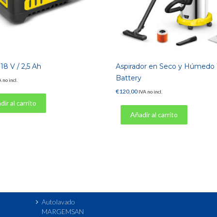
18 V / 2,5 Ah
Aspirador en Seco y Húmedo
Battery
 no incl.
€
120,00
IVA no incl.
ir al carrito
Añadir al carrito
Autolavado
MARGEMSAN