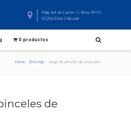
825
Polig. Ind. de Carrús, C/ Brea, 49-51
ado.com
03206 Elche | Alicante
g
0 productos
Home
Bricolaje
Juego de pinceles de aspirador
pinceles de