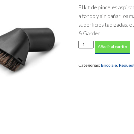
El kit de pinceles aspira
a fondo y sin dañar los m
superficies tapizadas, e
& Garden.
Juego
Añadir al carrito
de
pinceles
de
Categorías:
Bricolaje
,
Repuest
aspirador
cantidad