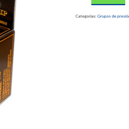
nº
148
Interpump
Categorías:
Grupos de presió
cantidad