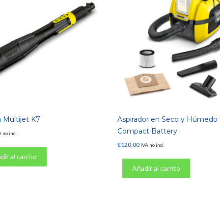
a Multijet K7
Aspirador en Seco y Húmed
Compact Battery
 no incl.
€
120,00
IVA no incl.
ir al carrito
Añadir al carrito