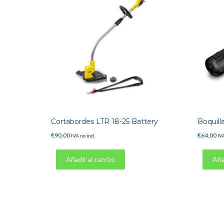
Cortabordes LTR 18-25 Battery
Boquill
€
90,00
€
64,00
IVA no incl.
IVA
Añadir al carrito
Añad