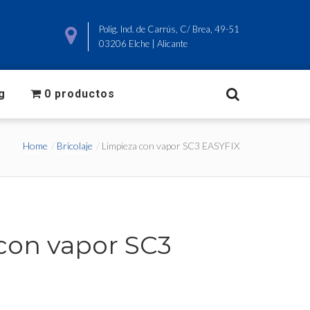
825
Polig. Ind. de Carrús, C/ Brea, 49-51
ado.com
03206 Elche | Alicante
g
0 productos
Home
Bricolaje
Limpieza con vapor SC3 EASYFIX
con vapor SC3