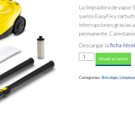
La limpiadora de vapor 
suelos
EasyFix
y cartuch
interrupciones gracias 
permanente. Calentamie
Descargar la
ficha técn
Limpieza
Añadir al carrito
con
vapor
SC3
Categorías:
Bricolaje
,
Limpie
EASYFIX
cantidad