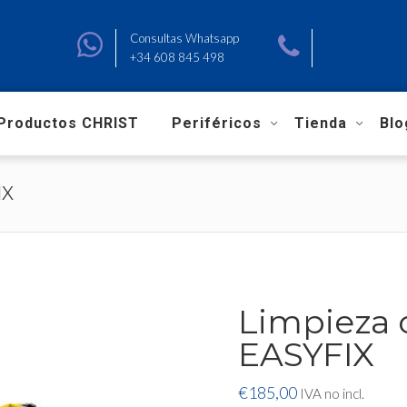
Consultas Whatsapp
+34 966 670 
+34 608 845 498
sat@sagemalav
Productos CHRIST
Periféricos
Tienda
Blo
IX
Limpieza 
EASYFIX
€
185,00
IVA no incl.