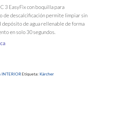
SC 3
EasyFix
con boquilla para
o de descalcificación permite limpiar sin
al depósito de agua rellenable de forma
nto en solo 30 segundos.
ica
za INTERIOR
Etiqueta:
Kärcher