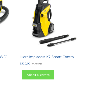
o WD1
Hidrolimpiadora K7 Smart Control
€
520,00
IVA no incl.
Añadir al carrito