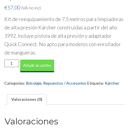
€
57,00
IVA no incl.
Kit de reequipamiento de 7,5 metros para limpiadoras
de alta presión Kärcher construidas a partir del año
1992. Incluye pistola de alta presión y adaptador
Quick Connect
. No apto para modelos con enrollador
de mangueras.
KIT
Añadir al carrito
Universal
de
Pistola
Categorías:
Bricolaje
,
Repuestos / Accesorios
Etiqueta:
Kärcher
y
Manguera
7,5metros
Valoraciones (0)
cantidad
Valoraciones