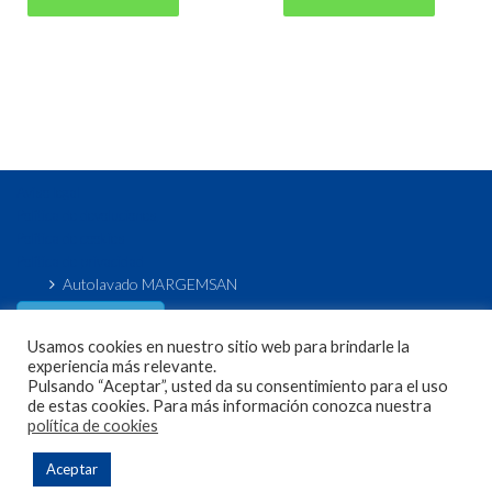
Aviso legal
Política de devoluciones
Política de cookies
Política de privacidad
Autolavado MARGEMSAN
Acceso / Registro
de usuario
Usamos cookies en nuestro sitio web para brindarle la
experiencia más relevante.
Pulsando “Aceptar”, usted da su consentimiento para el uso
de estas cookies. Para más información conozca nuestra
política de cookies
Copyright 2020 Sagema Lavado. Todos los derechos
Aceptar
reservados.