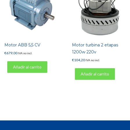
Motor ABB 5,5 CV
Motor turbina 2 etapas
1200w 220v
€
679,00
IVA no incl.
€
104,20
IVA no incl.
Añadir al carrito
Añadir al carrito
Aviso legal